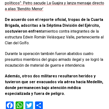
políticos”: Petro sacude La Guajira y lanza mensaje directo
a alias ‘Bendito Menor’
De acuerdo con el reporte oficial, tropas de la Cuarta
Brigada, adscritas a la Séptima División del Ejército,
sostuvieron enfren
tamientos contra integrantes de la
estructura Edwin Román Velásquez Valle, perteneciente al
Clan del Golfo.
Durante la operación también fueron abatidos cuatro
presuntos miembros del grupo armado ilegal y se logró la
incautación de material de guerra e intendencia.
Además, otros dos militares resultaron heridos y
tuvieron que ser evacuados vía aérea hacia Medellín,
donde permanecen bajo atención médica
especializada y fuera de peligro.
F
W
T
C