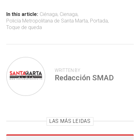
o
A
ar
ok
p
tir
In this article:
Ciénaga
,
Cienaga
,
Policía Metropolitana de Santa Marta
,
Portada
,
p
Toque de queda
WRITTEN BY
Redacción SMAD
LAS MÁS LEIDAS