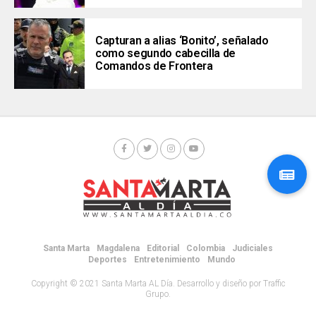
Capturan a alias ‘Bonito’, señalado
como segundo cabecilla de
Comandos de Frontera
Santa Marta
Magdalena
Editorial
Colombia
Judiciales
Deportes
Entretenimiento
Mundo
Copyright © 2021 Santa Marta AL Día. Desarrollo y diseño por Traffic
Grupo.