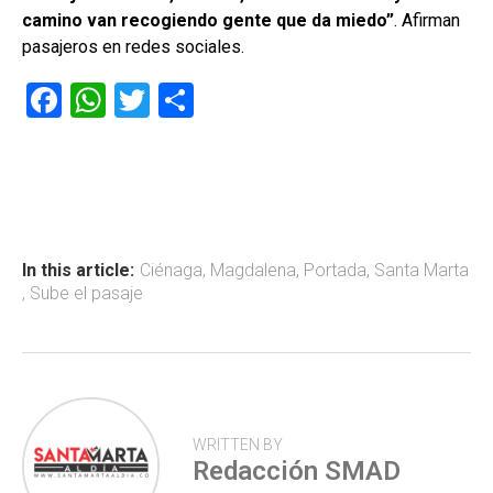
camino van recogiendo gente que da miedo”
. Afirman
pasajeros en redes sociales.
F
W
T
C
a
h
wi
o
ce
at
tt
m
b
s
er
p
o
A
ar
ok
p
tir
In this article:
Ciénaga
,
Magdalena
,
Portada
,
Santa Marta
,
Sube el pasaje
p
WRITTEN BY
Redacción SMAD