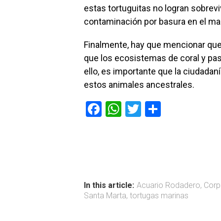
estas tortuguitas no logran sobrevi
contaminación por basura en el mar
Finalmente, hay que mencionar que
que los ecosistemas de coral y pa
ello, es importante que la ciudadan
estos animales ancestrales.
F
W
T
C
a
h
wi
o
ce
at
tt
m
b
s
er
p
o
A
ar
ok
p
tir
In this article:
Acuario Rodadero
,
Cor
Santa Marta
,
tortugas marinas
p