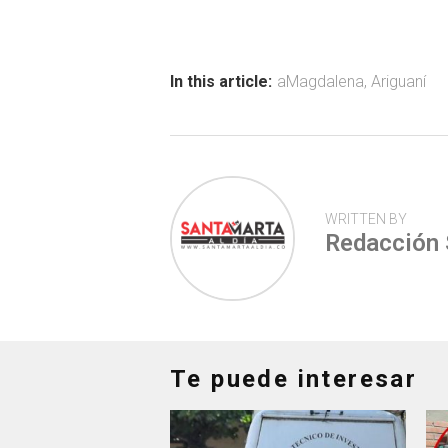
b
s
er
p
o
A
ar
ok
p
tir
In this article:
aMagdalena
,
Ariguaní
p
WRITTEN BY
Redacción
Te puede interesar