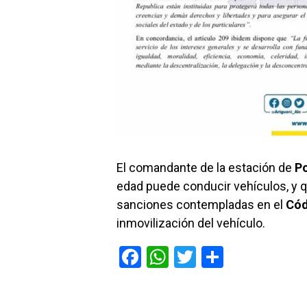
El comandante de la estación de
Po
edad puede conducir vehículos, y 
sanciones contempladas en el
Cód
inmovilización del vehículo.
F
W
T
C
a
h
wi
o
ce
at
tt
m