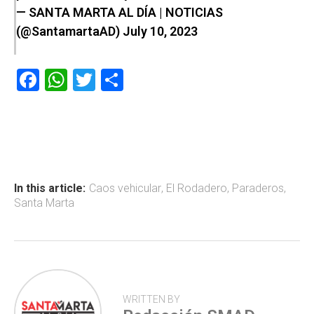
— SANTA MARTA AL DÍA | NOTICIAS
(@SantamartaAD)
July 10, 2023
F
W
T
C
a
h
wi
o
ce
at
tt
m
b
s
er
p
o
A
ar
ok
p
tir
In this article:
Caos vehicular
,
El Rodadero
,
Paraderos
,
Santa Marta
p
WRITTEN BY