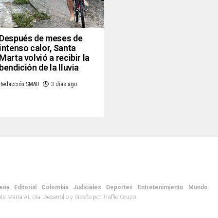
Después de meses de
intenso calor, Santa
Marta volvió a recibir la
bendición de la lluvia
Redacción SMAD
3 días ago
ena
Editorial
Colombia
Judiciales
Deportes
Entretenimiento
Mundo
 Marta AL Día. Desarrollo y diseño por Traffic Grupo.