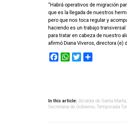
“Habrá operativos de migración pa
que es la llegada de nuestros her
pero que nos toca regular y acompañ
haciendo es un trabajo transversal
para tratar en cabeza de nuestro a
afirmó Diana Viveros, directora (e) 
F
W
T
C
a
h
wi
o
ce
at
tt
m
b
s
er
p
o
A
ar
ok
p
tir
In this article:
Alcaldía de Santa Marta
Secretaría de Gobierno
,
Temporada Turí
p