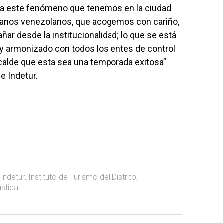
ra este fenómeno que tenemos en la ciudad
manos venezolanos, que acogemos con cariño,
ar desde la institucionalidad; lo que se está
 y armonizado con todos los entes de control
lcalde que esta sea una temporada exitosa”
de Indetur.
,
indetur
,
Instituto de Turismo del Distrito
,
stica