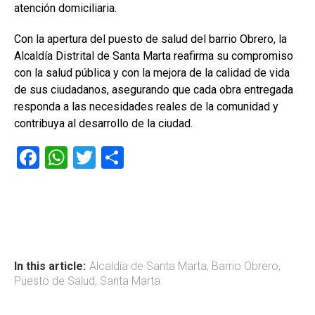
atención domiciliaria.
Con la apertura del puesto de salud del barrio Obrero, la
Alcaldía Distrital de Santa Marta reafirma su compromiso
con la salud pública y con la mejora de la calidad de vida
de sus ciudadanos, asegurando que cada obra entregada
responda a las necesidades reales de la comunidad y
contribuya al desarrollo de la ciudad.
F
W
T
C
a
h
wi
o
ce
at
tt
m
b
s
er
p
o
A
ar
ok
p
tir
In this article:
Alcaldía de Santa Marta
,
Barrio Obrero
,
Puesto de Salud
,
Santa Marta
p