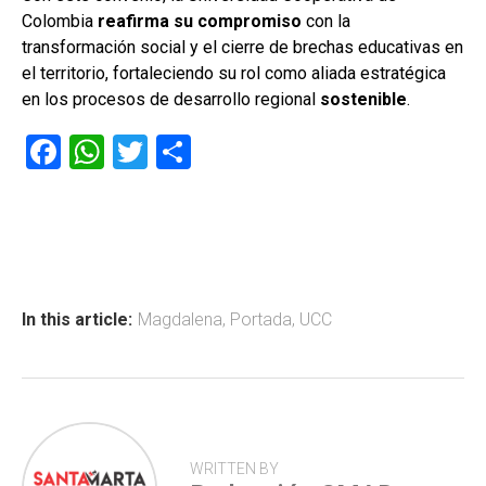
Colombia
reafirma su compromiso
con la
transformación social y el cierre de brechas educativas en
el territorio, fortaleciendo su rol como aliada estratégica
en los procesos de desarrollo regional
sostenible
.
F
W
T
C
a
h
wi
o
ce
at
tt
m
b
s
er
p
o
A
ar
ok
p
tir
In this article:
Magdalena
,
Portada
,
UCC
p
WRITTEN BY