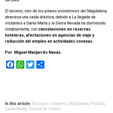
El turismo, otro de los pilares económicos del Magdalena,
atraviesa una caída drástica, debido a La llegada de
visitantes a Santa Marta y la Sierra Nevada ha disminuido
notablemente, con
cancelaciones en reservas
hoteleras, afectaciones en agencias de viaje y
reducción del empleo en actividades conexas.
Por: Miguel Manjarrés Navas.
F
W
T
C
a
h
wi
o
ce
at
tt
m
b
s
er
p
o
A
ar
ok
p
tir
In this article:
Bloqueos
,
Gobierno
,
Magdalena
,
Portada
,
Santa Marta
,
Troncal de Oriente
p