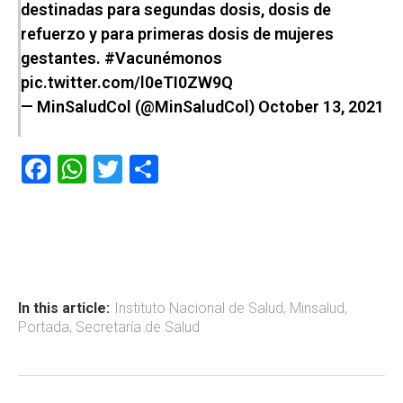
destinadas para segundas dosis, dosis de
refuerzo y para primeras dosis de mujeres
gestantes.
#Vacunémonos
pic.twitter.com/l0eTI0ZW9Q
— MinSaludCol (@MinSaludCol)
October 13, 2021
F
W
T
C
a
h
wi
o
ce
at
tt
m
b
s
er
p
o
A
ar
ok
p
tir
In this article:
Instituto Nacional de Salud
,
Minsalud
,
Portada
,
Secretaría de Salud
p