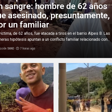
n sangre: hombre de 62 años
ue asesinado, presuntamente,
or un familiar
víctima, de 62 años, fue atacada a tiros en el barrio Alpes B. Las
meras hipótesis apuntan a un conflicto familiar relacionado con...
cción SMAD
7 horas ago