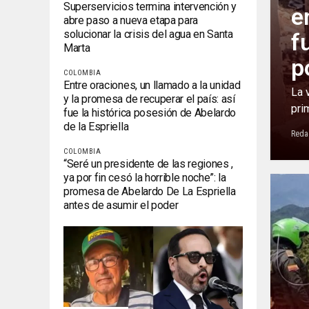
Superservicios termina intervención y
e
abre paso a nueva etapa para
solucionar la crisis del agua en Santa
f
Marta
p
COLOMBIA
Entre oraciones, un llamado a la unidad
La 
y la promesa de recuperar el país: así
pri
fue la histórica posesión de Abelardo
de la Espriella
Reda
COLOMBIA
“Seré un presidente de las regiones ,
ya por fin cesó la horrible noche”: la
promesa de Abelardo De La Espriella
antes de asumir el poder