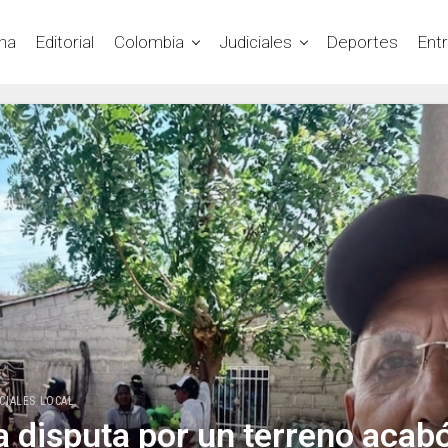
na
Editorial
Colombia
Judiciales
Deportes
Ent
CIALES LOCAL
a disputa por un terreno acab