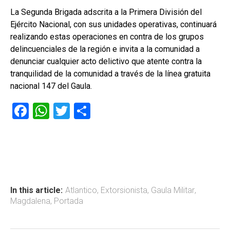
La Segunda Brigada adscrita a la Primera División del
Ejército Nacional, con sus unidades operativas, continuará
realizando estas operaciones en contra de los grupos
delincuenciales de la región e invita a la comunidad a
denunciar cualquier acto delictivo que atente contra la
tranquilidad de la comunidad a través de la línea gratuita
nacional 147 del Gaula.
F
W
T
C
a
h
wi
o
ce
at
tt
m
b
s
er
p
o
A
ar
ok
p
tir
In this article:
Atlantico
,
Extorsionista
,
Gaula Militar
,
Magdalena
,
Portada
p