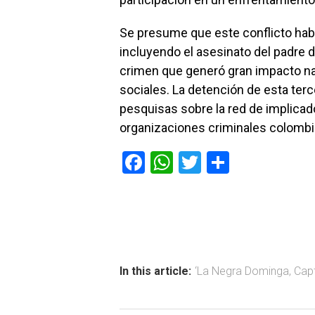
Se presume que este conflicto hab
incluyendo el asesinato del padre 
crimen que generó gran impacto nac
sociales. La detención de esta ter
pesquisas sobre la red de implicad
organizaciones criminales colombi
F
W
T
C
a
h
wi
o
ce
at
tt
m
b
s
er
p
o
A
ar
ok
p
tir
In this article:
‘La Negra Dominga
,
Cap
p