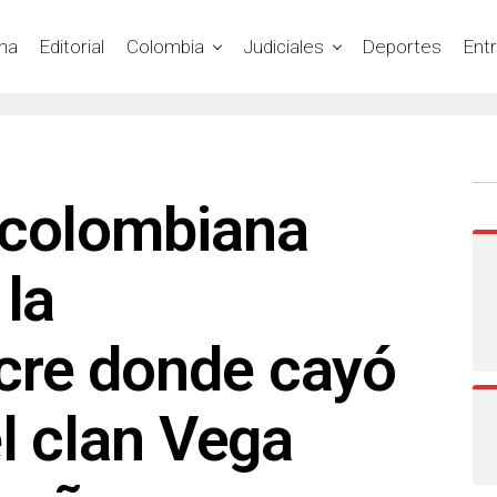
na
Editorial
Colombia
Judiciales
Deportes
Ent
 colombiana
 la
re donde cayó
el clan Vega