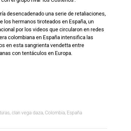
ría desencadenado una serie de retaliaciones,
de los hermanos tiroteados en España, un
ional por los videos que circularon en redes
cera colombiana en España intensifica las
os en esta sangrienta vendetta entre
anas con tentáculos en Europa.
turas
,
clan vega daza
,
Colombia
,
España