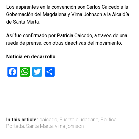
Los aspirantes en la convención son Carlos Caicedo a la
Gobernación del Magdalena y Virna Johnson a la Alcaldía
de Santa Marta.
Así fue confirmado por Patricia Caicedo, a través de una
rueda de prensa, con otras directivas del movimiento.
Noticia en desarrollo….
F
W
T
C
a
h
wi
o
ce
at
tt
m
b
s
er
p
o
A
ar
ok
p
tir
In this article:
caicedo
,
Fuerza ciudadana
,
Politica
,
Portada
,
Santa Marta
,
virna-johnson
p