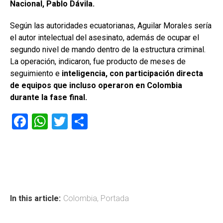
Nacional, Pablo Dávila.
Según las autoridades ecuatorianas, Aguilar Morales sería
el autor intelectual del asesinato, además de ocupar el
segundo nivel de mando dentro de la estructura criminal.
La operación, indicaron, fue producto de meses de
seguimiento e
inteligencia, con participación directa
de equipos que incluso operaron en Colombia
durante la fase final.
F
W
T
C
a
h
wi
o
ce
at
tt
m
b
s
er
p
o
A
ar
ok
p
tir
In this article:
Colombia
,
Portada
p