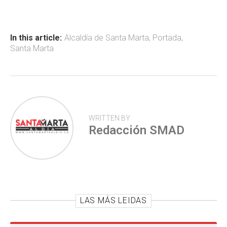
b
s
er
p
o
A
ar
ok
p
tir
In this article:
Alcaldía de Santa Marta
,
Portada
,
Santa Marta
p
WRITTEN BY
Redacción SMAD
LAS MÁS LEIDAS