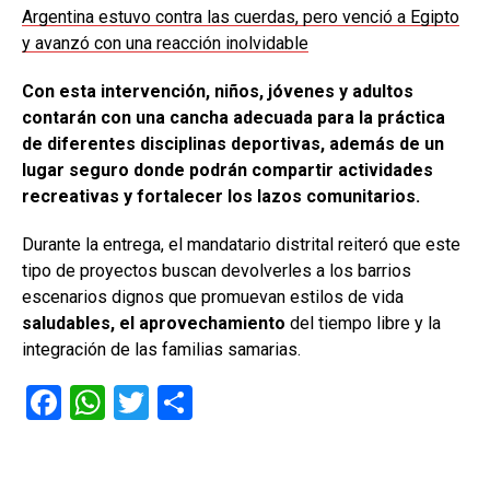
Argentina estuvo contra las cuerdas, pero venció a Egipto
y avanzó con una reacción inolvidable
Con esta intervención, niños, jóvenes y adultos
contarán con una cancha adecuada para la práctica
de diferentes disciplinas deportivas, además de un
lugar seguro donde podrán compartir actividades
recreativas y fortalecer los lazos comunitarios.
Durante la entrega, el mandatario distrital reiteró que este
tipo de proyectos buscan devolverles a los barrios
escenarios dignos que promuevan estilos de vida
saludables, el aprovechamiento
del tiempo libre y la
integración de las familias samarias.
F
W
T
C
a
h
wi
o
ce
at
tt
m