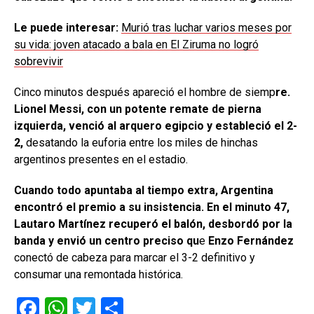
Le puede interesar:
Murió tras luchar varios meses por
su vida: joven atacado a bala en El Ziruma no logró
sobrevivir
Cinco minutos después apareció el hombre de siemp
re.
Lionel Messi, con un potente remate de pierna
izquierda, venció al arquero egipcio y estableció el 2-
2,
desatando la euforia entre los miles de hinchas
argentinos presentes en el estadio.
Cuando todo apuntaba al tiempo extra, Argentina
encontró el premio a su insistencia. En el minuto 47,
Lautaro Martínez recuperó el balón, desbordó por la
banda y envió un centro preciso qu
e
Enzo Fernández
conectó de cabeza para marcar el 3-2 definitivo y
consumar una remontada histórica.
F
W
T
C