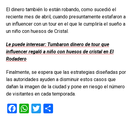
El dinero también lo están robando, como sucedió el
reciente mes de abril, cuando presuntamente estafaron a
un influencer con un tour en el que le cumpliría el sueño a
un niño con huesos de Cristal.
Le puede interesar: Tumbaron dinero de tour que
influencer regaló a niño con huesos de cristal en El
Rodadero
Finalmente, se espera que las estrategias diseñadas por
las autoridades ayuden a disminuir estos casos que
dañan la imagen de la ciudad y pone en riesgo el número
de visitantes en cada temporada.
F
W
T
C
a
h
wi
o
ce
at
tt
m