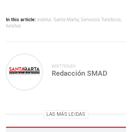
b
s
er
p
o
A
ar
ok
p
tir
In this article:
indetur
,
Santa Marta
,
Servicios Turisticos
,
turistas
p
WRITTEN BY
Redacción SMAD
LAS MÁS LEIDAS