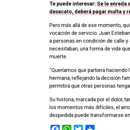
Te puede interesar:
Se le enreda 
desacato, deberá pagar multa y re
Pero más allá de ese momento, qui
vocación de servicio. Juan Esteban 
a personas en condición de calle y
necesitaban, una forma de vida qu
muerte.
“Queríamos que partiera haciendo lo
hermana, reflejando la decisión fam
permitirá que otras personas teng
Su historia, marcada por el dolor,
los momentos más difíciles, el am
despedida puede transformarse en
F
W
T
C