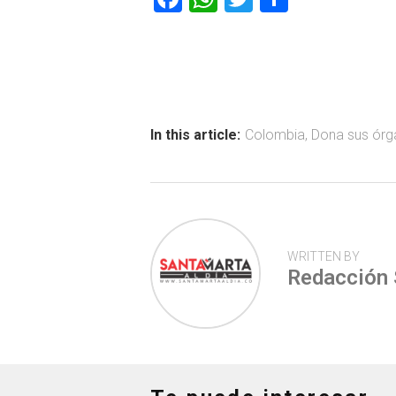
a
h
wi
o
ce
at
tt
m
b
s
er
p
o
A
ar
ok
p
tir
In this article:
Colombia
,
Dona sus órg
p
WRITTEN BY
Redacción