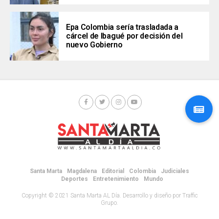
Epa Colombia sería trasladada a
cárcel de Ibagué por decisión del
nuevo Gobierno
Santa Marta
Magdalena
Editorial
Colombia
Judiciales
Deportes
Entretenimiento
Mundo
Copyright © 2021 Santa Marta AL Día. Desarrollo y diseño por Traffic
Grupo.