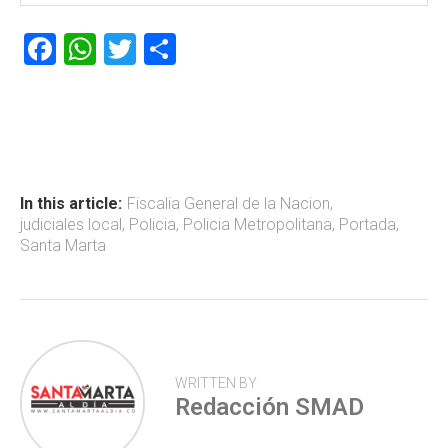
F
W
T
C
a
h
wi
o
ce
at
tt
m
b
s
er
p
o
A
ar
ok
p
tir
In this article:
Fiscalia General de la Nacion
,
judiciales local
,
Policia
,
Policia Metropolitana
,
Portada
,
p
Santa Marta
WRITTEN BY
Redacción SMAD