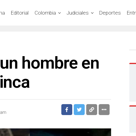
na
Editorial
Colombia
Judiciales
Deportes
Ent
 un hombre en
rinca
3 am