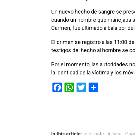
Un nuevo hecho de sangre se pres
cuando un hombre que manejaba su c
Carmen, fue ultimado a bala por de
El crimen se registro a las 11:00 d
testigos del hecho al hombre se 
Por el momento, las autoridades no
la identidad de la víctima y los móv
F
W
T
C
a
h
wi
o
ce
at
tt
m
b
s
er
p
o
A
ar
In this article:
asesinato
,
Judicial
,
Magd