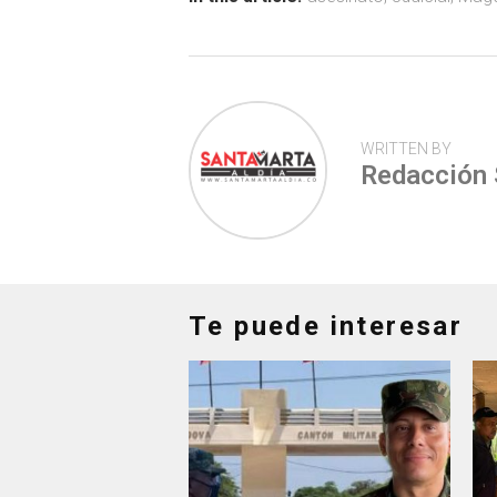
ok
p
tir
p
WRITTEN BY
Redacción
Te puede interesar