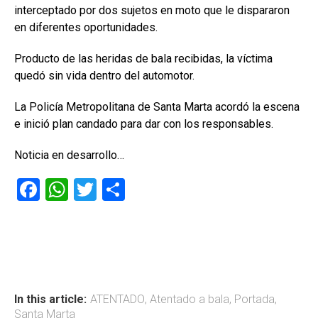
interceptado por dos sujetos en moto que le dispararon
en diferentes oportunidades.
Producto de las heridas de bala recibidas, la víctima
quedó sin vida dentro del automotor.
La Policía Metropolitana de Santa Marta acordó la escena
e inició plan candado para dar con los responsables.
Noticia en desarrollo…
F
W
T
C
a
h
wi
o
ce
at
tt
m
b
s
er
p
o
A
ar
ok
p
tir
In this article:
ATENTADO
,
Atentado a bala
,
Portada
,
Santa Marta