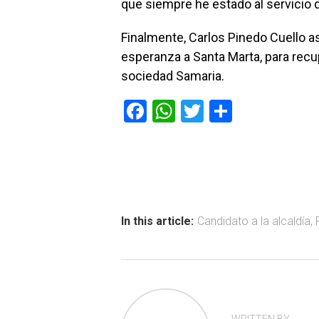
que siempre he estado al servicio d
Finalmente, Carlos Pinedo Cuello a
esperanza a Santa Marta, para recu
sociedad Samaria.
F
W
T
C
a
h
wi
o
ce
at
tt
m
b
s
er
p
o
A
ar
ok
p
tir
In this article:
Candidato a la alcaldía
,
p