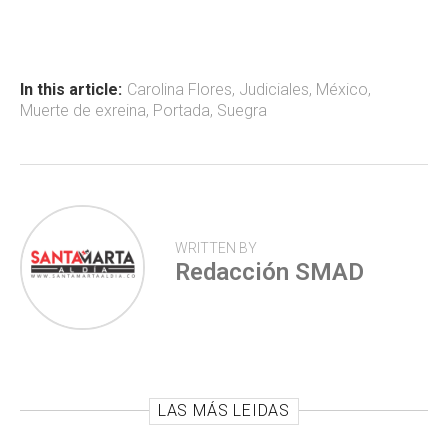
b
s
er
p
o
A
ar
ok
p
tir
In this article:
Carolina Flores
,
Judiciales
,
México
,
Muerte de exreina
,
Portada
,
Suegra
p
WRITTEN BY
Redacción SMAD
LAS MÁS LEIDAS