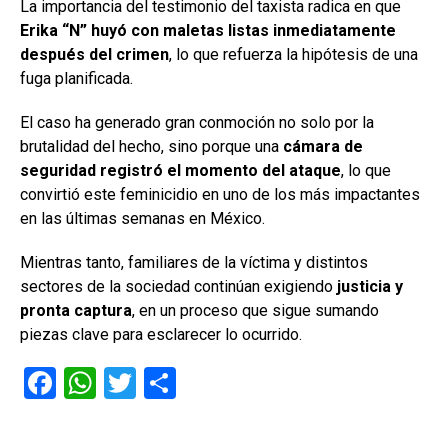
La importancia del testimonio del taxista radica en que
Erika “N” huyó con maletas listas inmediatamente
después del crimen
, lo que refuerza la hipótesis de una
fuga planificada.
El caso ha generado gran conmoción no solo por la
brutalidad del hecho, sino porque una
cámara de
seguridad registró el momento del ataque
, lo que
convirtió este feminicidio en uno de los más impactantes
en las últimas semanas en México.
Mientras tanto, familiares de la víctima y distintos
sectores de la sociedad continúan exigiendo
justicia y
pronta captura
, en un proceso que sigue sumando
piezas clave para esclarecer lo ocurrido.
F
W
T
C
a
h
wi
o
ce
at
tt
m