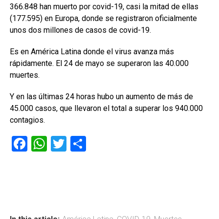
366.848 han muerto por covid-19, casi la mitad de ellas
(177.595) en Europa, donde se registraron oficialmente
unos dos millones de casos de covid-19.
Es en América Latina donde el virus avanza más
rápidamente. El 24 de mayo se superaron las 40.000
muertes.
Y en las últimas 24 horas hubo un aumento de más de
45.000 casos, que llevaron el total a superar los 940.000
contagios.
F
W
T
C
a
h
wi
o
ce
at
tt
m
b
s
er
p
o
A
ar