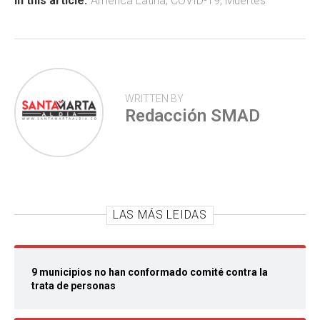
ok
p
tir
In this article:
América Latina
,
COVID-19
,
Muertes
p
WRITTEN BY
Redacción SMAD
LAS MÁS LEIDAS
9 municipios no han conformado comité contra la
trata de personas