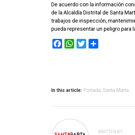
De acuerdo con la información con
de la Alcaldía Distrital de Santa Ma
trabajos de inspección, mantenimie
pueda representar un peligro para l
F
W
T
C
a
h
wi
o
ce
at
tt
m
b
s
er
p
o
A
ar
ok
p
tir
In this article:
Portada
,
Santa Marta
p
WRITTEN BY