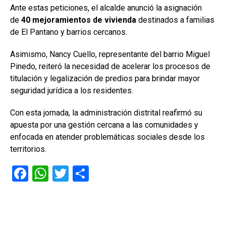
Ante estas peticiones, el alcalde anunció la asignación
de
40 mejoramientos de vivienda
destinados a familias
de El Pantano y barrios cercanos.
Asimismo, Nancy Cuello, representante del barrio Miguel
Pinedo, reiteró la necesidad de acelerar los procesos de
titulación y legalización de predios para brindar mayor
seguridad jurídica a los residentes.
Con esta jornada, la administración distrital reafirmó su
apuesta por una gestión cercana a las comunidades y
enfocada en atender problemáticas sociales desde los
territorios.
F
W
T
C
a
h
wi
o
ce
at
tt
m
b
s
er
p