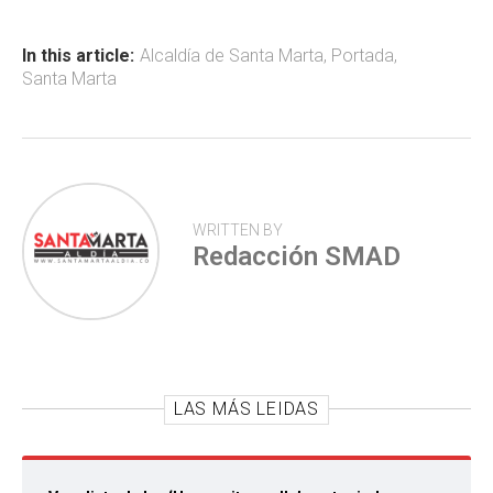
o
A
ar
ok
p
tir
In this article:
Alcaldía de Santa Marta
,
Portada
,
Santa Marta
p
WRITTEN BY
Redacción SMAD
LAS MÁS LEIDAS