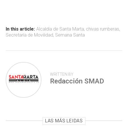
ce
at
tt
m
b
s
er
p
o
A
ar
ok
p
tir
In this article:
Alcaldía de Santa Marta
,
chivas rumberas
,
Secretaría de Movilidad
,
Semana Santa
p
WRITTEN BY
Redacción SMAD
LAS MÁS LEIDAS