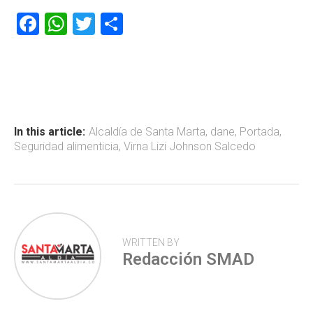
F
W
T
C
a
h
wi
o
ce
at
tt
m
b
s
er
p
o
A
ar
ok
p
tir
In this article:
Alcaldía de Santa Marta
,
dane
,
Portada
,
Seguridad alimenticia
,
Virna Lizi Johnson Salcedo
p
WRITTEN BY
Redacción SMAD