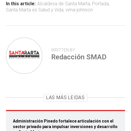
ok
p
tir
In this article:
Alcaldesa de Santa Marta
,
Portada
,
Santa Marta es Salud y Vida
,
virna-johnson
p
WRITTEN BY
Redacción SMAD
LAS MÁS LEIDAS
Administración Pinedo fortalece articulación con el
sector privado para impulsar inversiones y desarrollo