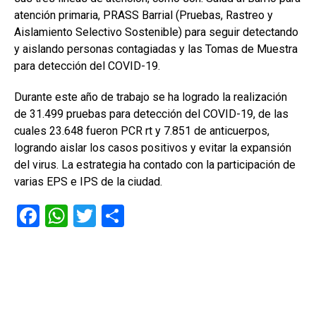
atención primaria, PRASS Barrial (Pruebas, Rastreo y
Aislamiento Selectivo Sostenible) para seguir detectando
y aislando personas contagiadas y las Tomas de Muestra
para detección del COVID-19.
Durante este año de trabajo se ha logrado la realización
de 31.499 pruebas para detección del COVID-19, de las
cuales 23.648 fueron PCR rt y 7.851 de anticuerpos,
logrando aislar los casos positivos y evitar la expansión
del virus. La estrategia ha contado con la participación de
varias EPS e IPS de la ciudad.
F
W
T
C
a
h
wi
o
ce
at
tt
m
b
s
er
p
o
A
ar