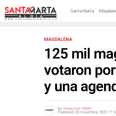
Santa Marta
Magdale
MAGDALENA
125 mil ma
votaron por
y una agend
By
Redacción SMAD
Published
25 noviembre, 2025 11: