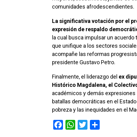
comunidades afrodescendientes.
La significativa votación por el 
expresión de respaldo democrátic
la cual busca impulsar un acuerdo 
que unifique a los sectores sociales
acompañe las reformas progresista
presidente Gustavo Petro.
Finalmente, el liderazgo del
ex dip
Histórico Magdalena, el Colectiv
académicos y demás expresiones a
batallas democráticas en el Estado
pobreza y las inequidades en el Magd
F
W
T
C
a
h
wi
o