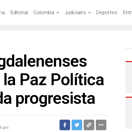
na
Editorial
Colombia
Judiciales
Deportes
Ent
gdalenenses
 la Paz Política
a progresista
04 am