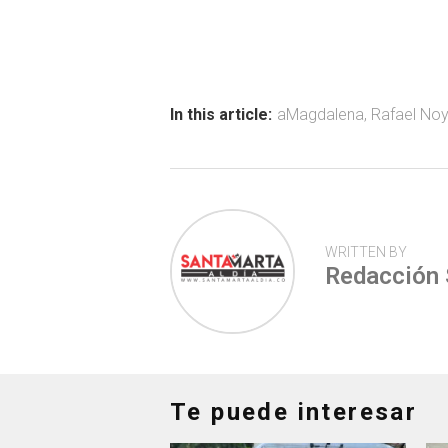
ce
at
tt
m
b
s
er
p
o
A
ar
ok
p
tir
In this article:
aMagdalena
,
Rafael No
p
WRITTEN BY
Redacción
Te puede interesar