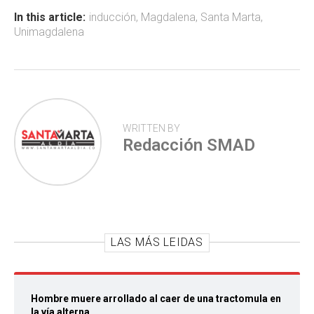
ok
p
tir
In this article:
inducción
,
Magdalena
,
Santa Marta
,
Unimagdalena
p
WRITTEN BY
Redacción SMAD
LAS MÁS LEIDAS
Hombre muere arrollado al caer de una tractomula en
la vía alterna