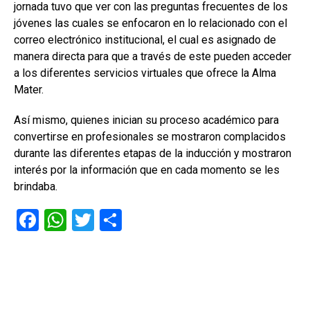
jornada tuvo que ver con las preguntas frecuentes de los
jóvenes las cuales se enfocaron en lo relacionado con el
correo electrónico institucional, el cual es asignado de
manera directa para que a través de este pueden acceder
a los diferentes servicios virtuales que ofrece la Alma
Mater.
Así mismo, quienes inician su proceso académico para
convertirse en profesionales se mostraron complacidos
durante las diferentes etapas de la inducción y mostraron
interés por la información que en cada momento se les
brindaba.
F
W
T
C
a
h
wi
o
ce
at
tt
m
b
s
er
p
o
A
ar