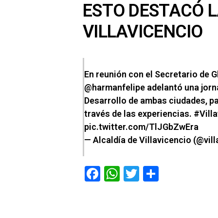
ESTO DESTACÓ L
VILLAVICENCIO
En reunión con el Secretario de 
@harmanfelipe
adelantó una jorn
Desarrollo de ambas ciudades, pa
través de las experiencias.
#Vill
pic.twitter.com/TlJGbZwEra
— Alcaldía de Villavicencio (@vil
F
W
T
C
a
h
wi
o
ce
at
tt
m