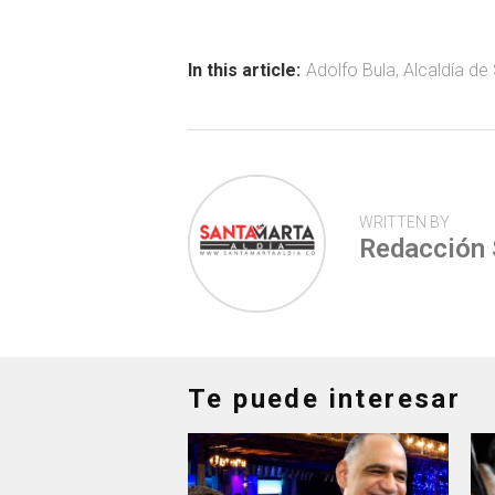
b
s
er
p
o
A
ar
ok
p
tir
In this article:
Adolfo Bula
,
Alcaldía de
p
WRITTEN BY
Redacción
Te puede interesar