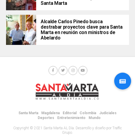
Santa Marta
Alcalde Carlos Pinedo busca
destrabar proyectos clave para Santa
Marta en reunión con ministros de
Abelardo
Santa Marta
Magdalena
Editorial
Colombia
Judiciales
Deportes
Entretenimiento
Mundo
Copyright © 2021 Santa Marta AL Día. Desarrollo y diseño por Traffic
Grupo.