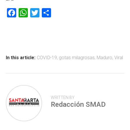
F
W
T
C
a
h
wi
o
ce
at
tt
m
b
s
er
p
o
A
ar
ok
p
tir
In this article:
COVID-19
,
gotas milagrosas
,
Maduro
,
Viral
p
WRITTEN BY
Redacción SMAD