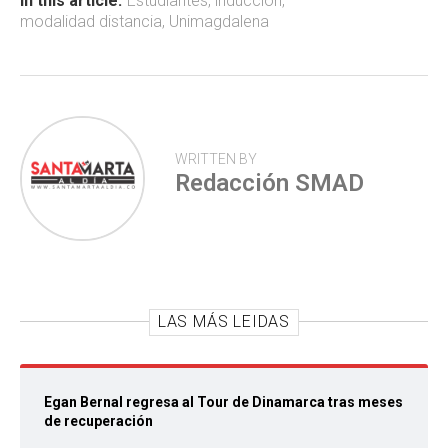
ok
p
tir
In this article:
Estudiantes
,
inducción
,
modalidad distancia
,
Unimagdalena
p
WRITTEN BY
Redacción SMAD
LAS MÁS LEIDAS
Egan Bernal regresa al Tour de Dinamarca tras meses
de recuperación