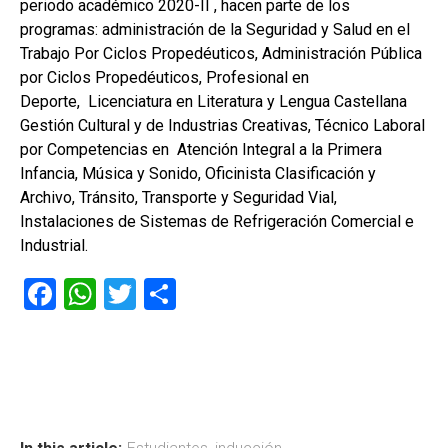
periodo académico 2020-II , hacen parte de los
programas: administración de la Seguridad y Salud en el
Trabajo Por Ciclos Propedéuticos, Administración Pública
por Ciclos Propedéuticos, Profesional en
Deporte, Licenciatura en Literatura y Lengua Castellana
Gestión Cultural y de Industrias Creativas, Técnico Laboral
por Competencias en Atención Integral a la Primera
Infancia, Música y Sonido, Oficinista Clasificación y
Archivo, Tránsito, Transporte y Seguridad Vial,
Instalaciones de Sistemas de Refrigeración Comercial e
Industrial.
F
W
T
C
a
h
wi
o
ce
at
tt
m
b
s
er
p
o
A
ar