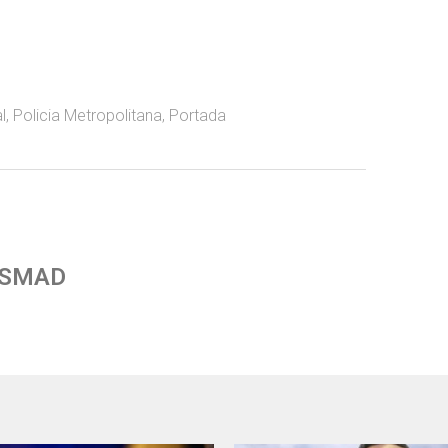
l
,
Policia Metropolitana
,
Portada
 SMAD