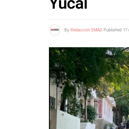
Yucal
By
Redacción SMAD
Published
17