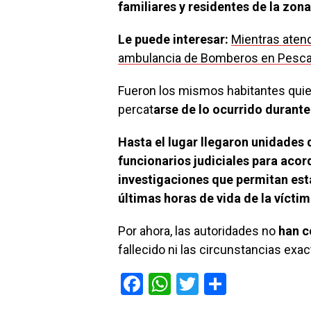
familiares y residentes de la zona
Le puede interesar:
Mientras aten
ambulancia de Bomberos en Pescaíto
Fueron los mismos habitantes quien
percat
arse de lo ocurrido durant
Hasta el lugar llegaron unidades 
funcionarios judiciales para acord
investigaciones que permitan est
últimas horas de vida de la víctim
Por ahora, las autoridades no
han c
fallecido ni las circunstancias exac
F
W
T
C
a
h
wi
o