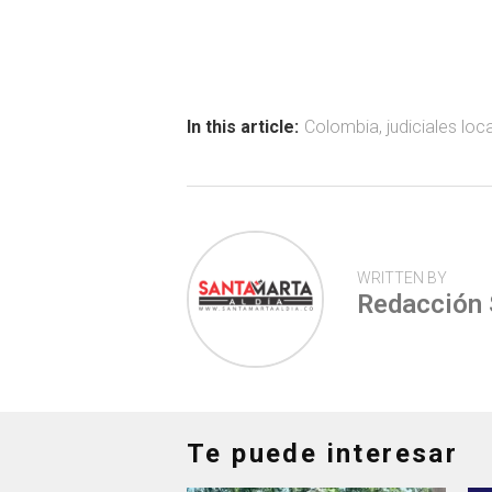
ce
at
tt
m
b
s
er
p
o
A
ar
ok
p
tir
In this article:
Colombia
,
judiciales loca
p
WRITTEN BY
Redacción
Te puede interesar