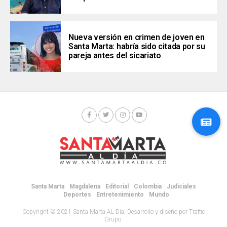
Nueva versión en crimen de joven en
Santa Marta: habría sido citada por su
pareja antes del sicariato
Santa Marta
Magdalena
Editorial
Colombia
Judiciales
Deportes
Entretenimiento
Mundo
Copyright © 2021 Santa Marta AL Día. Desarrollo y diseño por Traffic
Grupo.