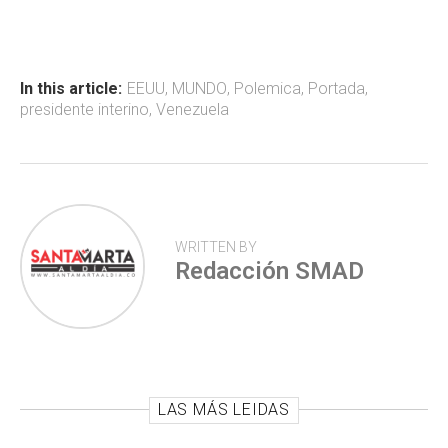
b
s
er
p
o
A
ar
ok
p
tir
In this article:
EEUU
,
MUNDO
,
Polemica
,
Portada
,
presidente interino
,
Venezuela
p
WRITTEN BY
Redacción SMAD
LAS MÁS LEIDAS