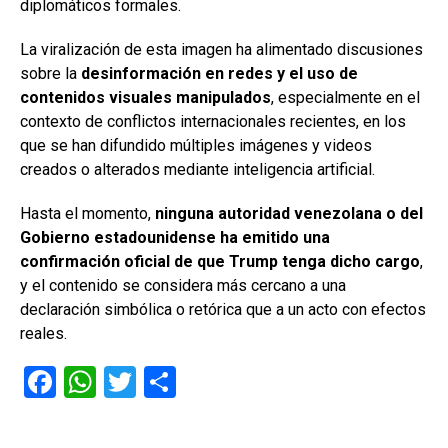
diplomáticos formales.
La viralización de esta imagen ha alimentado discusiones
sobre la
desinformación en redes y el uso de
contenidos visuales manipulados
, especialmente en el
contexto de conflictos internacionales recientes, en los
que se han difundido múltiples imágenes y videos
creados o alterados mediante inteligencia artificial.
Hasta el momento,
ninguna autoridad venezolana o del
Gobierno estadounidense ha emitido una
confirmación oficial de que Trump tenga dicho cargo
,
y el contenido se considera más cercano a una
declaración simbólica o retórica que a un acto con efectos
reales.
F
W
T
C
a
h
wi
o
ce
at
tt
m