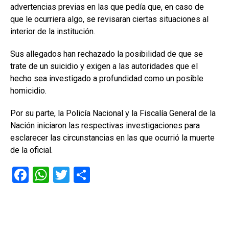
advertencias previas en las que pedía que, en caso de
que le ocurriera algo, se revisaran ciertas situaciones al
interior de la institución.
Sus allegados han rechazado la posibilidad de que se
trate de un suicidio y exigen a las autoridades que el
hecho sea investigado a profundidad como un posible
homicidio.
Por su parte, la Policía Nacional y la Fiscalía General de la
Nación iniciaron las respectivas investigaciones para
esclarecer las circunstancias en las que ocurrió la muerte
de la oficial.
F
W
T
C
a
h
wi
o
ce
at
tt
m
b
s
er
p