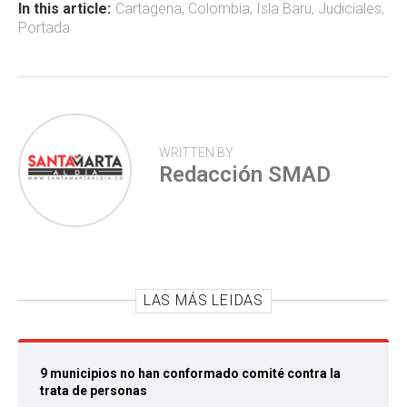
ok
p
tir
In this article:
Cartagena
,
Colombia
,
Isla Baru
,
Judiciales
,
Portada
p
WRITTEN BY
Redacción SMAD
LAS MÁS LEIDAS
9 municipios no han conformado comité contra la
trata de personas