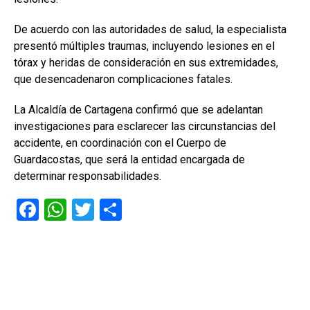
De acuerdo con las autoridades de salud, la especialista
presentó múltiples traumas, incluyendo lesiones en el
tórax y heridas de consideración en sus extremidades,
que desencadenaron complicaciones fatales.
La Alcaldía de Cartagena confirmó que se adelantan
investigaciones para esclarecer las circunstancias del
accidente, en coordinación con el Cuerpo de
Guardacostas, que será la entidad encargada de
determinar responsabilidades.
F
W
T
C
a
h
wi
o
ce
at
tt
m
b
s
er
p
o
A
ar