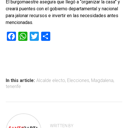
El burgomaestre asegura que llegó a “organizar la casa” y
creará puentes con el gobierno departamental y nacional
para jalonar recursos e invertir en las necesidades antes
mencionadas.
F
W
T
C
a
h
wi
o
ce
at
tt
m
b
s
er
p
o
A
ar
ok
p
tir
In this article:
Alcalde electo
,
Elecciones
,
Magdalena
,
tenerife
p
WRITTEN BY