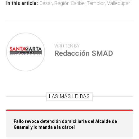
ok
p
tir
In this article:
Cesar
,
Región Caribe
,
Temblor
,
Valledupar
p
WRITTEN BY
Redacción SMAD
LAS MÁS LEIDAS
Fallo revoca detención domiciliaria del Alcalde de
Guamal y lo manda a la cárcel