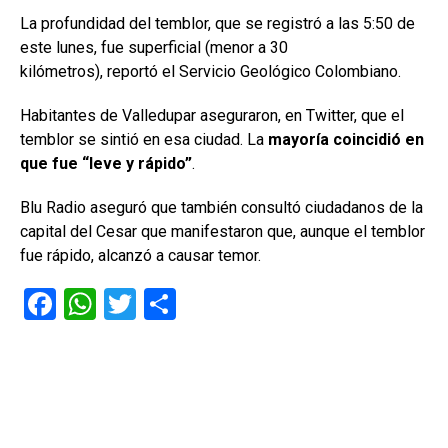
La profundidad del temblor, que se registró a las 5:50 de
este lunes, fue superficial (menor a 30
kilómetros), reportó el Servicio Geológico Colombiano.
Habitantes de Valledupar aseguraron, en Twitter, que el
temblor se sintió en esa ciudad. La
mayoría coincidió en
que fue “leve y rápido”
.
Blu Radio aseguró que también consultó ciudadanos de la
capital del Cesar que manifestaron que, aunque el temblor
fue rápido, alcanzó a causar temor.
F
W
T
C
a
h
wi
o
ce
at
tt
m
b
s
er
p
o
A
ar