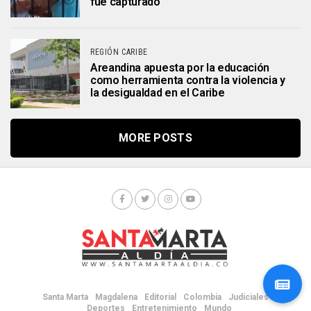
fue capturado
REGIÓN CARIBE
Areandina apuesta por la educación
como herramienta contra la violencia y
la desigualdad en el Caribe
MORE POSTS
Santa Marta
Magdalena
Editorial
Colombia
Judiciales
Deportes
Entretenimiento
Mundo