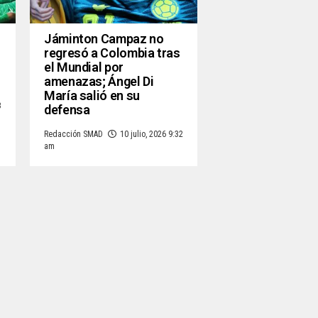
Jáminton Campaz no
regresó a Colombia tras
el Mundial por
amenazas; Ángel Di
María salió en su
3
defensa
Redacción SMAD
10 julio, 2026 9:32
am