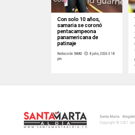
Con solo 10 años,
samaria se coronó
pentacampeona
panamericana de
patinaje
Redacción SMAD
8 julio, 2026 3:18
pm
Santa Marta
Magdal
Copyright © 2021 Santa