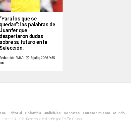
“Para los que se
quedan”: las palabras de
Juanfer que
despertaron dudas
sobre su futuro en la
Selección.
Redacción SMAD
8 julio, 2026 9:55
am
ena
Editorial
Colombia
Judiciales
Deportes
Entretenimiento
Mundo
 Marta AL Día. Desarrollo y diseño por Traffic Grupo.