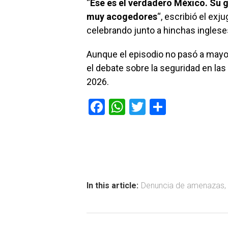
“
Ese es el verdadero México. Su g
muy acogedores
“, escribió el ex
celebrando junto a hinchas ingles
Aunque el episodio no pasó a mayore
el debate sobre la seguridad en las 
2026.
F
W
T
C
a
h
wi
o
ce
at
tt
m
b
s
er
p
o
A
ar
ok
p
tir
In this article:
Denuncia de amenazas
,
p