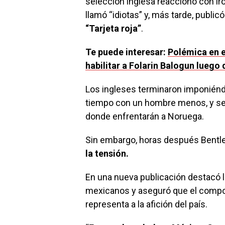
selección inglesa reaccionó con iro
llamó “idiotas” y, más tarde, publ
“Tarjeta roja”
.
Te puede interesar:
Polémica en e
habilitar a Folarin Balogun luego
Los ingleses terminaron imponié
tiempo con un hombre menos, y sella
donde enfrentarán a Noruega.
Sin embargo, horas después Bentle
la tensión.
En una nueva publicación destacó la
mexicanos y aseguró que el compo
representa a la afición del país.