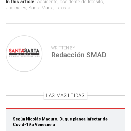
ok
p
tir
In this article:
accidente
,
accidente de tránsito
,
Judiciales
,
Santa Marta
,
Taxista
p
WRITTEN BY
Redacción SMAD
LAS MÁS LEIDAS
Según Nicolás Maduro, Duque planea infectar de
Covid-19 a Venezuela