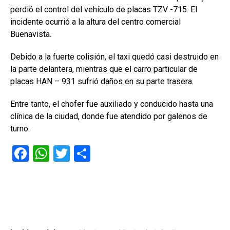
perdió el control del vehículo de placas TZV -715. El
incidente ocurrió a la altura del centro comercial
Buenavista.
Debido a la fuerte colisión, el taxi quedó casi destruido en
la parte delantera, mientras que el carro particular de
placas HAN – 931 sufrió daños en su parte trasera.
Entre tanto, el chofer fue auxiliado y conducido hasta una
clínica de la ciudad, donde fue atendido por galenos de
turno.
F
W
T
C
a
h
wi
o
ce
at
tt
m
b
s
er
p
o
A
ar