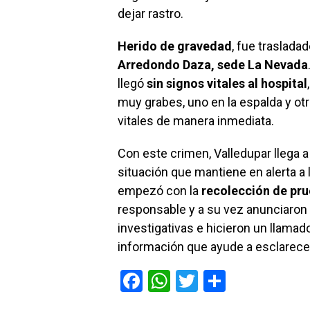
dejar rastro.
Herido de gravedad
, fue traslada
Arredondo Daza, sede La Nevada
llegó
sin signos vitales al hospital
muy grabes, uno en la espalda y o
vitales de manera inmediata.
Con este crimen, Valledupar llega 
situación que mantiene en alerta a l
empezó con la
recolección de pr
responsable y a su vez anunciaron e
investigativas e hicieron un llamad
información que ayude a esclarecer
F
W
T
C
a
h
wi
o