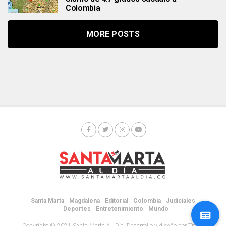
Colombia
MORE POSTS
Santa Marta
Magdalena
Editorial
Colombia
Judiciales
Deportes
Entretenimiento
Mundo