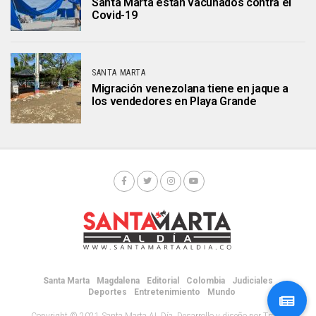
Santa Marta están vacunados contra el
Covid-19
SANTA MARTA
Migración venezolana tiene en jaque a
los vendedores en Playa Grande
Santa Marta
Magdalena
Editorial
Colombia
Judiciales
Deportes
Entretenimiento
Mundo